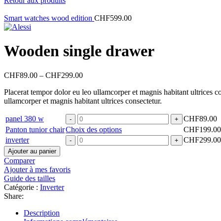
Retour aux produits
Smart watches wood edition
CHF
599.00
Wooden single drawer
CHF
89.00
–
CHF
299.00
Placerat tempor dolor eu leo ullamcorper et magnis habitant ultrices 
ullamcorper et magnis habitant ultrices consectetur.
quantité
panel 380 w
CHF
89.00
de
Panton tunior chair
Choix des options
CHF
199.00
panel
quantité
inverter
CHF
299.00
380
de
Ajouter au panier
w
inverter
Comparer
Ajouter à mes favoris
Guide des tailles
Catégorie :
Inverter
Share:
Description