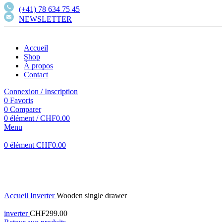
(+41) 78 634 75 45
NEWSLETTER
Accueil
Shop
À propos
Contact
Connexion / Inscription
0
Favoris
0
Comparer
0
élément
/
CHF
0.00
Menu
0
élément
CHF
0.00
Agrandir
Accueil
Inverter
Wooden single drawer
inverter
CHF
299.00