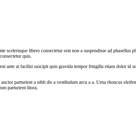
t ante scelerisque libero consectetur erat non a suspendisse ad phasellus
 consectetur quis.
t ante at facilisi suscipit quis gravida tempor fringilla etiam dolor id 
auctor parturient a nibh dis a vestibulum arcu a a. Urna rhoncus eleif
m parturient litora.