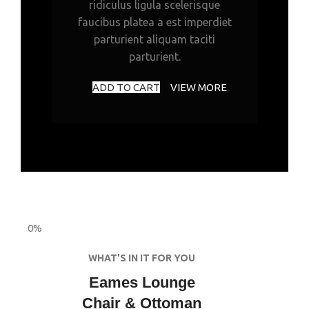
ridiculus ligula scelerisque
faucibus platea a est imperdiet
parturient aliquam taciti
parturient.
ADD TO CART
VIEW MORE
0%
WHAT'S IN IT FOR YOU
Eames Lounge
Chair & Ottoman