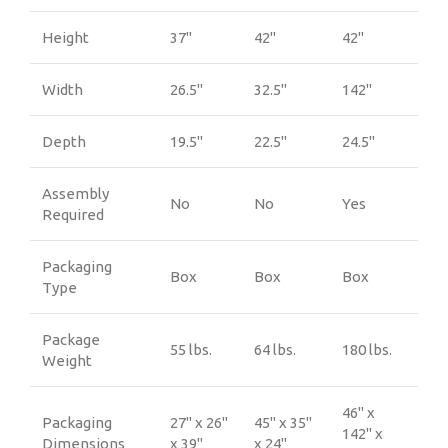
Height
37"
42"
42"
Width
26.5"
32.5"
142"
Depth
19.5"
22.5"
24.5"
Assembly
No
No
Yes
Required
Packaging
Box
Box
Box
Type
Package
55 lbs.
64 lbs.
180 lbs.
Weight
46" x
Packaging
27" x 26"
45" x 35"
142" x
Dimensions
x 39"
x 24"