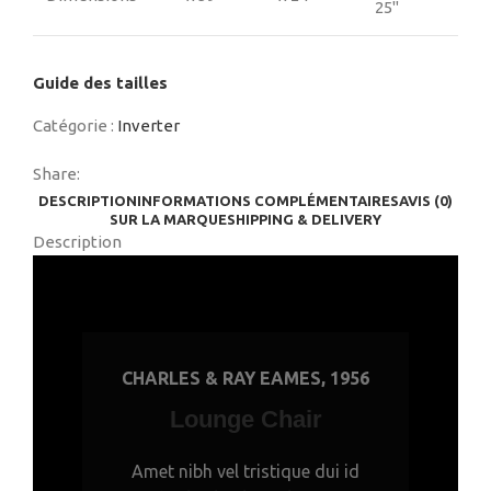
25"
Guide des tailles
Catégorie :
Inverter
Share:
DESCRIPTION
INFORMATIONS COMPLÉMENTAIRES
AVIS (0)
SUR LA MARQUE
SHIPPING & DELIVERY
Description
CHARLES & RAY EAMES, 1956
Lounge Chair
Amet nibh vel tristique dui id