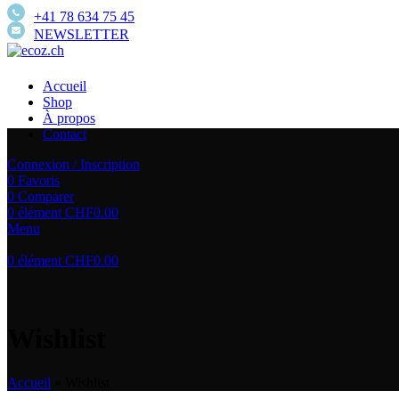
+41 78 634 75 45
NEWSLETTER
Accueil
Shop
À propos
Contact
Connexion / Inscription
0
Favoris
0
Comparer
0
élément
CHF
0.00
Menu
0
élément
CHF
0.00
Wishlist
Accueil
»
Wishlist