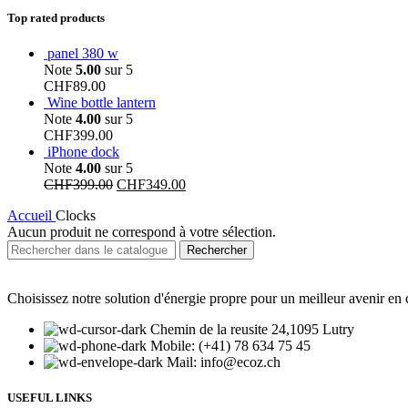
Top rated products
panel 380 w
Note
5.00
sur 5
CHF
89.00
Wine bottle lantern
Note
4.00
sur 5
CHF
399.00
iPhone dock
Note
4.00
sur 5
CHF
399.00
CHF
349.00
Accueil
Clocks
Aucun produit ne correspond à votre sélection.
Rechercher
Choisissez notre solution d'énergie propre pour un meilleur avenir 
Chemin de la reusite 24,1095 Lutry
Mobile: (+41) 78 634 75 45
Mail: info@ecoz.ch
USEFUL LINKS