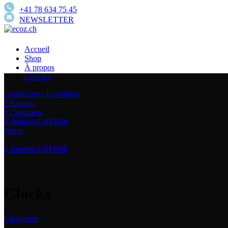
+41 78 634 75 45
NEWSLETTER
Accueil
Shop
À propos
Contact
Connexion / Inscription
0
Favoris
0
Comparer
0
élément
CHF
0.00
Menu
0
élément
CHF
0.00
Clocks
Catégories