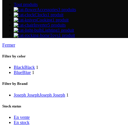
Tout
produits
Accessories
3 produits
Clocks
1 produit
Cooking
1 produit
Inverter
5 produits
Lighting
1 produit
Toys
1 produit
Fermer
Filter by color
Black
Black
1
Blue
Blue
1
Filter by Brand
Joseph Joseph
Joseph Joseph
1
Stock status
En vente
En stock