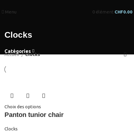
Menu
0
élément
CHF
0.00
Clocks
Catégories
Accueil
Clocks
Choix des options
Panton tunior chair
Clocks