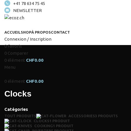
+41 78 634 75 45
NEWSLETTER
ACCUEIL
SHOP
À PROPOS
CONTACT
Connexion / Inscription
0
Favoris
0
Comparer
0
élément
CHF
0.00
Menu
0
élément
CHF
0.00
Clocks
Catégories
TOUT
PRODUITS
ACCESSORIES
3 PRODUITS
CLOCKS
1 PRODUIT
COOKING
1 PRODUIT
INVERTER
5 PRODUITS